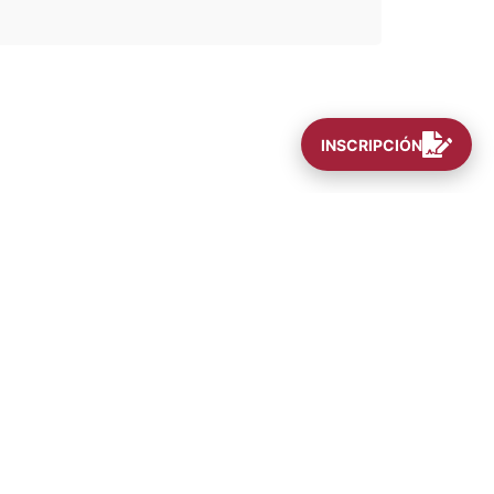
INSCRIPCIÓN
INFORMES
oniet@ubp.edu.ar
(+54) 351 414 4444
Todos los derechos reservados.