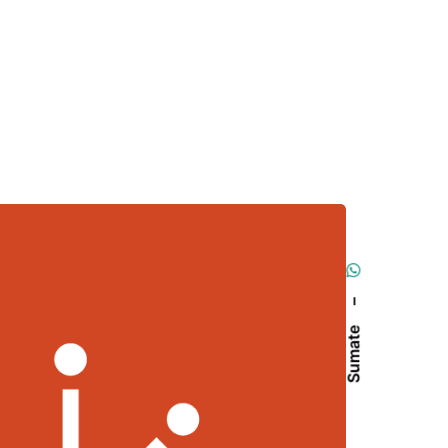
–
Sumate