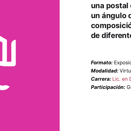
una postal 
un ángulo d
composició
de diferent
Formato:
Exposic
Modalidad:
Virtu
Carrera:
Lic. en 
Participación:
Gr