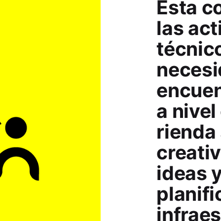
Esta c
las act
técnic
necesi
encuen
a nivel
rienda 
creati
ideas 
planifi
infraes